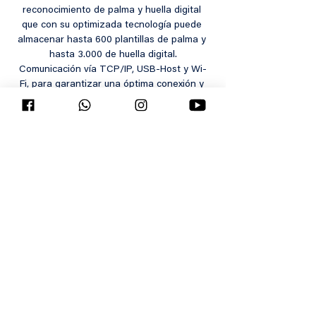
reconocimiento de palma y huella digital 
que con su optimizada tecnología puede 
almacenar hasta 600 plantillas de palma y 
hasta 3.000 de huella digital.
Comunicación vía TCP/IP, USB-Host y Wi-
Fi, para garantizar una óptima conexión y 
transferencia de datos. Además...
Somos una empresa comprometidos con la
excelencia, enfocados en ofrecer un servicio de
calidad en cada una de nuestras instalaciones.
© 2015 Creado para SEGURIDAD LP por Paul Laitano
Links importantes
SISTEMAS LP