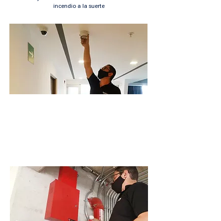
incendio a la suerte
Mantenimientos
Contratos de mantenimiento en sistemas de
Incendio
Mensuales, trimestrales, semestrales.
Todas las marcas de sistemas.
Planes de mantenimiento preventivo para
sistemas de incendio