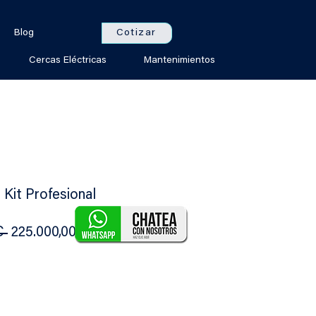
Cotizar
Blog
Cercas Eléctricas
Mantenimientos
 Kit Profesional
Precio
Precio
C 
225.000,00 CRC
de
oferta