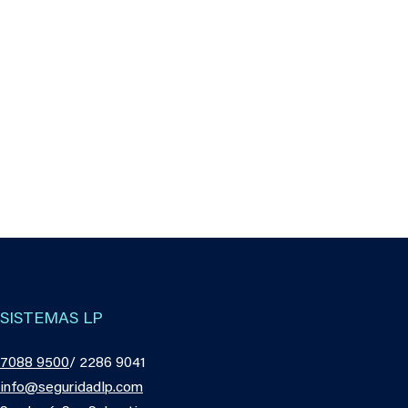
SISTEMAS LP
7088 9500
/ 2286 9041
info@seguridadlp.com