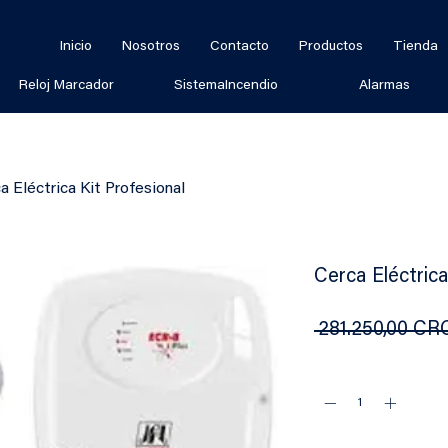
Inicio
Nosotros
Contacto
Productos
Tienda
Reloj Marcador
SistemaIncendio
Alarmas
a Eléctrica Kit Profesional
Cerca Eléctrica
 281.250,00 CR
Cantidad
*