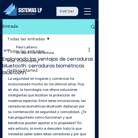
Cotizar
Entrada
Todas las entradas
Paul Laitano
Todas las entradas
20 abr
4 min de lectura
Explorando las ventajas de cerraduras
Your Community
bluetooth: cerraduras biométricas
Getting Started
bluetooth
La seguridad en hogares y comercios ha 
evolucionado mucho en los últimos años. Hoy 
en día, la tecnología nos ofrece soluciones 
inteligentes que facilitan la protección de 
nuestros espacios. Entre estas innovaciones, las 
cerraduras biométricas bluetooth destacan por 
su combinación de seguridad y comodidad. ¿Te 
has preguntado cómo funcionan y qué 
beneficios pueden aportar a tu propiedad? En 
este artículo, te invito a descubrir todo lo que 
necesitas saber sobre estas cerraduras y por qué 