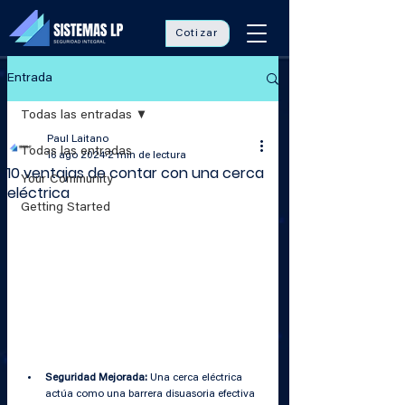
Cotizar
Entrada
Todas las entradas
Paul Laitano
Todas las entradas
16 ago 2024
2 min de lectura
10 ventajas de contar con una cerca
Your Community
eléctrica
Getting Started
Seguridad Mejorada:
 Una cerca eléctrica 
actúa como una barrera disuasoria efectiva 